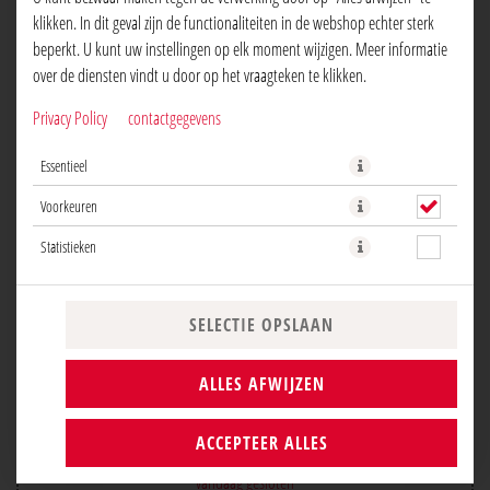
klikken. In dit geval zijn de functionaliteiten in de webshop echter sterk
beperkt. U kunt uw instellingen op elk moment wijzigen. Meer informatie
over de diensten vindt u door op het vraagteken te klikken.
RESTAURANTS
Privacy Policy
contactgegevens
Essentieel
Voorkeuren
L'OSTERIA DEN HAAG GROTE
Statistieken
MARKT
SELECTIE OPSLAAN
Adres:
Grote Markt 16
ALLES AFWIJZEN
2511 BG Den Haag
ACCEPTEER ALLES
Openingstijden:
vandaag gesloten