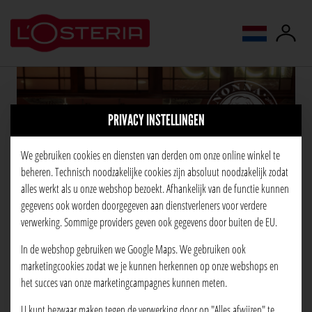
taal wijzigen
PRIVACY INSTELLINGEN
We gebruiken cookies en diensten van derden om onze online winkel te
beheren. Technisch noodzakelijke cookies zijn absoluut noodzakelijk zodat
alles werkt als u onze webshop bezoekt. Afhankelijk van de functie kunnen
gegevens ook worden doorgegeven aan dienstverleners voor verdere
verwerking. Sommige providers geven ook gegevens door buiten de EU.
In de webshop gebruiken we Google Maps. We gebruiken ook
marketingcookies zodat we je kunnen herkennen op onze webshops en
het succes van onze marketingcampagnes kunnen meten.
U kunt bezwaar maken tegen de verwerking door op "Alles afwijzen" te