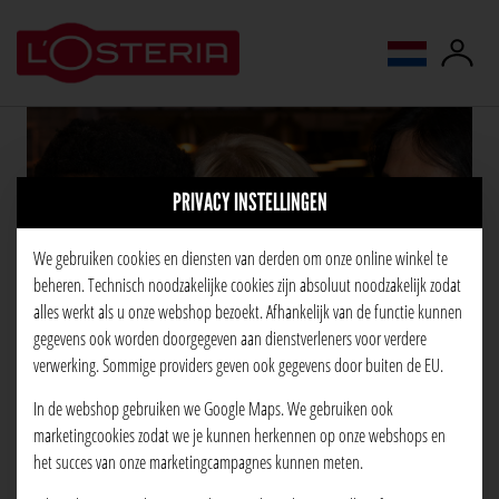
taal wijzigen
PRIVACY INSTELLINGEN
We gebruiken cookies en diensten van derden om onze online winkel te
beheren. Technisch noodzakelijke cookies zijn absoluut noodzakelijk zodat
alles werkt als u onze webshop bezoekt. Afhankelijk van de functie kunnen
gegevens ook worden doorgegeven aan dienstverleners voor verdere
verwerking. Sommige providers geven ook gegevens door buiten de EU.
In de webshop gebruiken we Google Maps. We gebruiken ook
marketingcookies zodat we je kunnen herkennen op onze webshops en
het succes van onze marketingcampagnes kunnen meten.