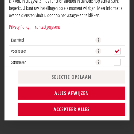
klikken. In dit geval zijn de functionaliteiten in de webshop echter sterk
beperkt. U kunt uw instellingen op elk moment wijzigen. Meer informatie
over de diensten vindt u door op het vraagteken te klikken.
Privacy Policy
contactgegevens
De klassieker! Geen enkel etentje is compleet zonder. Zoete mascarpone
Essentieel
créme met espresso en koffie likeuren. Dagelijks vers gemaakt!
Voorkeuren
NU BESTELLEN
Statistieken
SELECTIE OPSLAAN
ALLES AFWIJZEN
ACCEPTEER ALLES