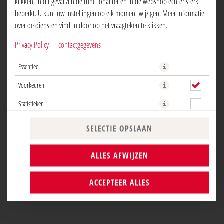
klikken. In dit geval zijn de functionaliteiten in de webshop echter sterk
beperkt. U kunt uw instellingen op elk moment wijzigen. Meer informatie
over de diensten vindt u door op het vraagteken te klikken.
Privacy Policy
contactgegevens
Pizzabrood, verse tomaten, knoflook, rozemarijn, basilicum
Essentieel
NU BESTELLEN
Voorkeuren
Statistieken
SELECTIE OPSLAAN
ALLES AFWIJZEN
ACCEPTEER ALLES