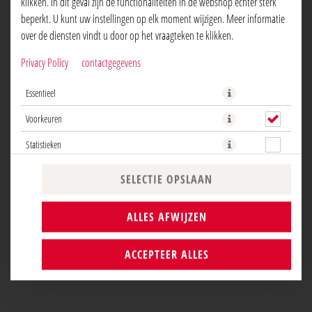
klikken. In dit geval zijn de functionaliteiten in de webshop echter sterk
beperkt. U kunt uw instellingen op elk moment wijzigen. Meer informatie
over de diensten vindt u door op het vraagteken te klikken.
Privacy Policy
contactgegevens
Een van de klassiekers, de pizza salami. Tomatensaus met kaas en
Essentieel
natuurlijk de ster van de show; salami!
Voorkeuren
NU BESTELLEN
Statistieken
SELECTIE OPSLAAN
ALLES AFWIJZEN
ACCEPTEER ALLES