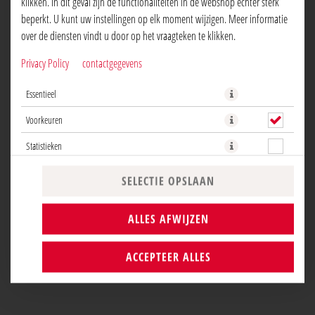
klikken. In dit geval zijn de functionaliteiten in de webshop echter sterk
beperkt. U kunt uw instellingen op elk moment wijzigen. Meer informatie
over de diensten vindt u door op het vraagteken te klikken.
Privacy Policy
contactgegevens
Een echte klassieker met verse kastanjechampignons, kaas en onze
Essentieel
huisgemaakte tomatensaus. Ook erg lekker met extra rucola en knoflook
olie!
Voorkeuren
Statistieken
NU BESTELLEN
SELECTIE OPSLAAN
ALLES AFWIJZEN
ACCEPTEER ALLES