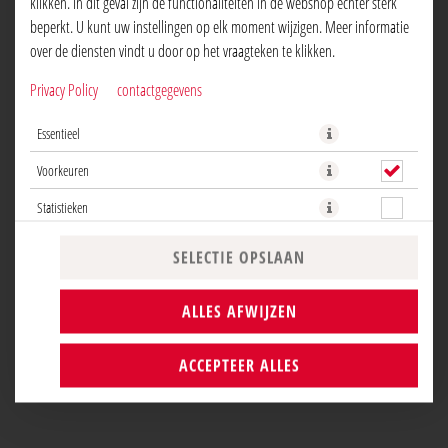
klikken. In dit geval zijn de functionaliteiten in de webshop echter sterk
beperkt. U kunt uw instellingen op elk moment wijzigen. Meer informatie
over de diensten vindt u door op het vraagteken te klikken.
Privacy Policy
contactgegevens
Een heerlijk belegde pizza met; schouderham, verse kastanjechampignons,
Essentieel
artisjokken, olijven (met pit), kaas en dit allemaal op onze huisgemaakte
tomatensaus.
Voorkeuren
Statistieken
NU BESTELLEN
SELECTIE OPSLAAN
ALLES AFWIJZEN
ACCEPTEER ALLES